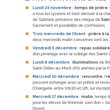
Lundi 24 novembre
: temps de prière.
à tous les lycéens et s’est déroulé à la c
de Gabriela, présence des relique de
Sain
Sacrement et possibilité de confession.
Trois mercredis de l’Avent
:
prière à l
deux mercredis matin concernés sont les 3
Vendredi 5 décembre
:
repas solidair
d’un jumelage avec le collège des Saints
Lundi 8 décembre
:
illuminations
de l’i
Saint-Didier-au-Mont-d’Or animée par la fra
Mercredi 10 décembre
:
rencontre
/
ré
peuvent échanger avec un prêtre et recevo
l’Orangerie, entre 10h30 et 12h, sur inscript
Mercredi 17 décembre
:
matin
, temps d
pour les élèves de l’internat, suivi d’un « 
l’Avent.