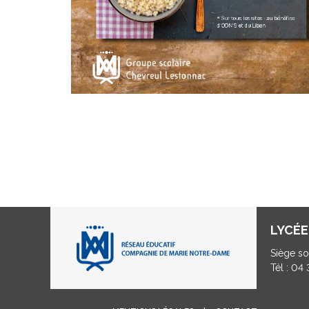
LYCÉE
Siège so
Tél : 04