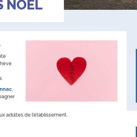
S NOËL
S
ute
chève
à
s.
onnac
,
pagner
aux adultes de l’établissement.