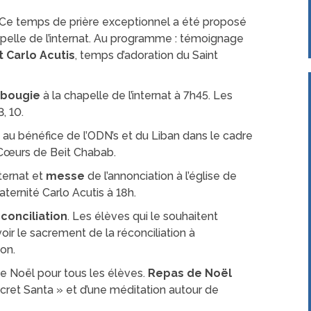
C
e temps de prière exceptionnel a été proposé
hapelle de l’internat. Au programme : témoignage
t Carlo Acutis
, temps d’adoration du Saint
a bougie
à l
a chapelle de l’internat à 7h45. Les
, 10.
e
au bénéfice de l’ODN’s et du Liban dans le cadre
 Cœurs de Beit Chabab.
nternat et
messe
de l’annonciation à l’église de
ternité Carlo Acutis à 18h.
conciliation
. Les élèves qui le souhaitent
ir le sacrement de la réconciliation à
ion.
e Noël pour tous les élèves.
Repas de Noël
Secret Santa » et d’une méditation autour de