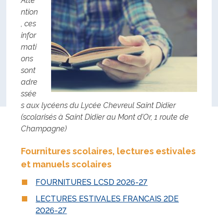
Atte
ntion
, ces
infor
mati
ons
sont
adre
ssée
s aux lycéens du Lycée Chevreul Saint Didier
(scolarisés à Saint Didier au Mont d’Or, 1 route de
Champagne)
Fournitures scolaires, lectures estivales
et manuels scolaires
FOURNITURES LCSD 2026-27
LECTURES ESTIVALES FRANCAIS 2DE
2026-27