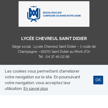
LYCÉE CHEVREUL SAINT DIDIER
Siège social : Lycée Chevreul Saint Didier – 1 route de
Champagne – 69370 Saint Didier au Mont d’Or
Tél : 04 37 46 02 86
Les cookies vous permettent d'améliorer
MENTIONS LÉGALES
|
CONTACT
votre navigation sur le site. En poursuivant
OK
TAXE D’APPRENTISSAGE (...)
votre navigation, vous acceptez leur
utilisation.
En savoir plus